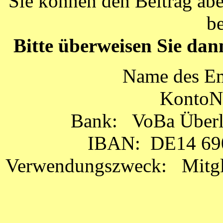
Sie können den Beitrag ab
b
Bitte überweisen Sie dan
Name des Em
KontoNr
Bank: VoBa Überl
IBAN: DE14 690
Verwendungszweck: Mitglie